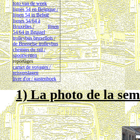
foto van de week
lignes 54 en Belgique /
lijnen 54 in België
lignes 54/64 à
Bruxelles /
lijnen
54/64 in Brussel
trolleybus bruxellois /
de Brusselse trolleybus
chemins du rail /
spoorwegen
reportages
carnet de voyages /
reisverslagen
livre d'or / gastenboek
1) La photo de la sem