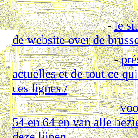
-
le si
de website over de brusse
-
pré
actuelles et de tout ce qu
ces lignes /
voo
54 en 64 en van alle bez
deze lijnen