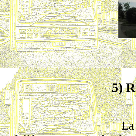
5) R
La partie du s