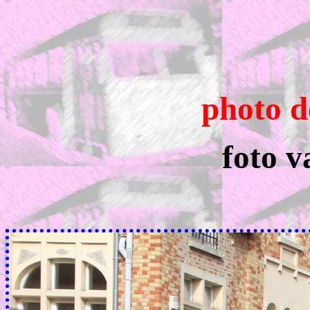
photo d
foto v