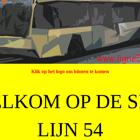
Klik op het logo om binnen te komen
LKOM OP DE S
LIJN 54